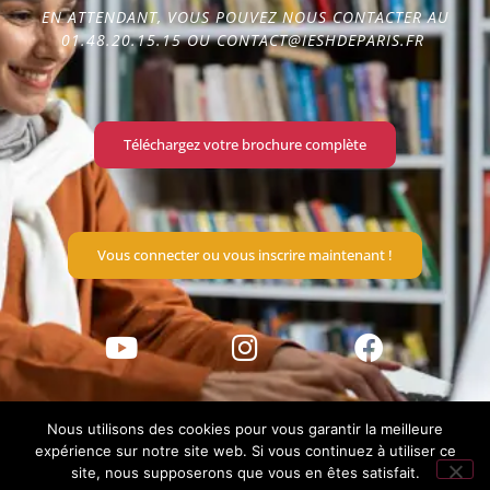
EN ATTENDANT, VOUS POUVEZ NOUS CONTACTER AU
En construction
01.48.20.15.15 OU CONTACT@IESHDEPARIS.FR
Téléchargez votre brochure complète
Vous connecter ou vous inscrire maintenant !
Nous utilisons des cookies pour vous garantir la meilleure
expérience sur notre site web. Si vous continuez à utiliser ce
site, nous supposerons que vous en êtes satisfait.